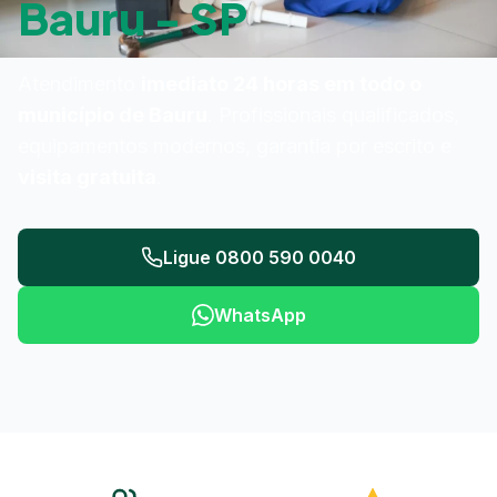
Bauru - SP
Atendimento
imediato 24 horas em todo o
município de Bauru
. Profissionais qualificados,
equipamentos modernos, garantia por escrito e
visita gratuita
.
Ligue 0800 590 0040
WhatsApp