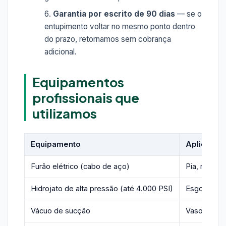
Garantia por escrito de 90 dias
— se o
entupimento voltar no mesmo ponto dentro
do prazo, retornamos sem cobrança
adicional.
Equipamentos
profissionais que
utilizamos
Equipamento
Aplicação
Furão elétrico (cabo de aço)
Pia, ralo, v
Hidrojato de alta pressão (até 4.000 PSI)
Esgoto predi
Vácuo de sucção
Vasos, caix