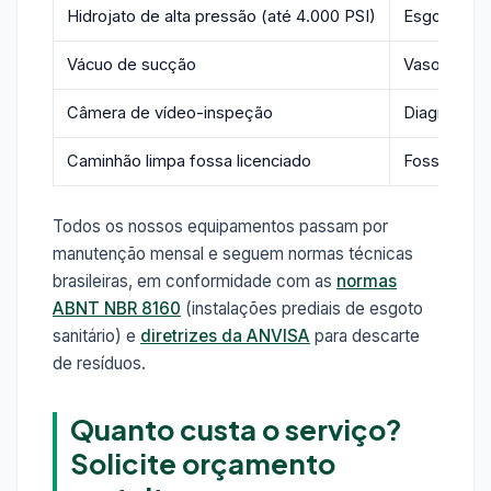
Hidrojato de alta pressão (até 4.000 PSI)
Esgoto predi
Vácuo de sucção
Vasos, caix
Câmera de vídeo-inspeção
Diagnóstico
Caminhão limpa fossa licenciado
Fossas, sum
Todos os nossos equipamentos passam por
manutenção mensal e seguem normas técnicas
brasileiras, em conformidade com as
normas
ABNT NBR 8160
(instalações prediais de esgoto
sanitário) e
diretrizes da ANVISA
para descarte
de resíduos.
Quanto custa o serviço?
Solicite orçamento